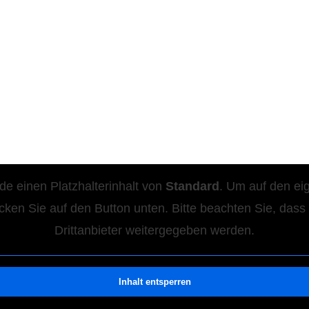
de einen Platzhalterinhalt von
Standard
. Um auf den eig
icken Sie auf den Button unten. Bitte beachten Sie, das
Drittanbieter weitergegeben werden.
Inhalt entsperren